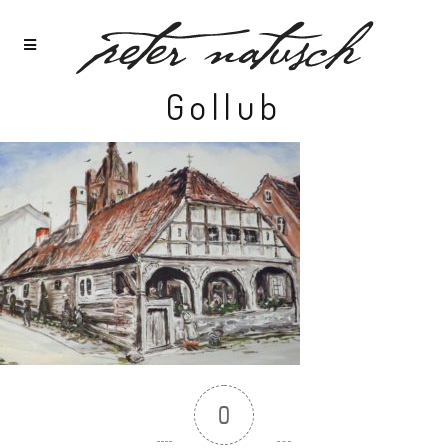
Gollub
0