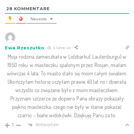
28
KOMMENTARE
Neueste
Ewa Rzeszutko
5 Jahre vor
Moja rodzina zamieszkała w Lidzbarku( Lautenburgu) w
1950 roku w miasteczku spalonym przez Rosjan, miałam
wówczas 4 lata. To miasto stało się moim całym światem.
Ukończyłam historię uczyłam prawie 40 lat no i zbierała
wszystlo co związane było z moim miasteczkiem.
Przyznam szczerze że dopiero Pana obrazy pokazały
piękno miasteczka, czego nie były w stanie pokazać
czarno – białe widokówki. Dziękuję Panu za to.
Antworten
1