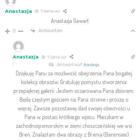
Anastazja
7 Jahre vor
Anastazja Gawart
Antworten
0
Anastazja
7 Jahre vor
Antwort auf
Anastazja
Dziękuję Panu za możliwość obejrzenia Pana bogatej
kolekcji obrazów. Gratuluję pomysłu stworzenia
przepięknej galerii. Jestem oczarowana Pana zbiorem.
Będę częstym gościem na Pana stronie i proszę o
więcej. Zawsze pozostawię ślad swojej obecności u
Pana w postaci krótkiego wpisu. Mieszkam w
zachodniopomorskim w ziemi choszczeńskiej we wsi
Breń. Znalazłam dwa obrazy z Brenia (Berensee)