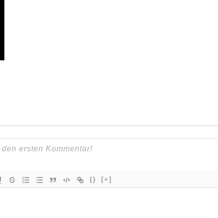
{}
[+]