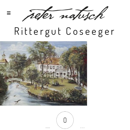
Rittergut Coseeger
0