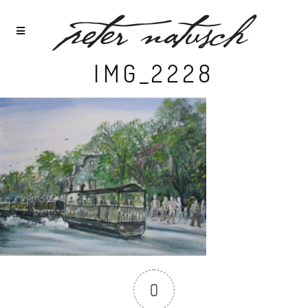
IMG_2228
0