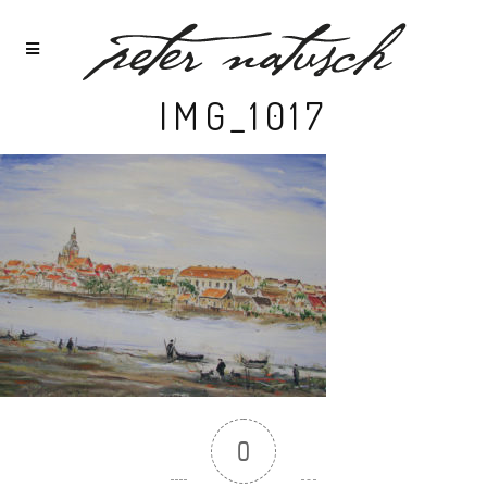
IMG_1017
0