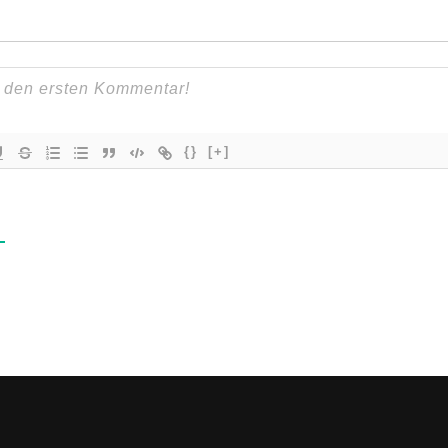
{}
[+]