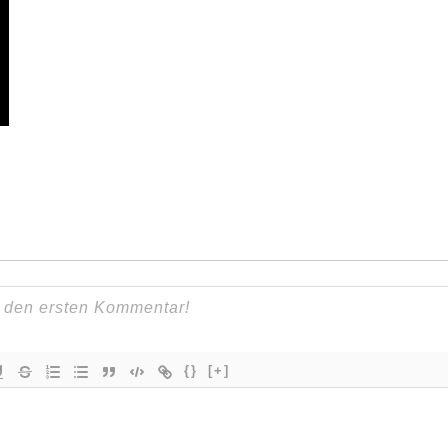
{}
[+]