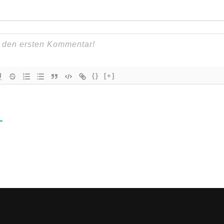
{}
[+]