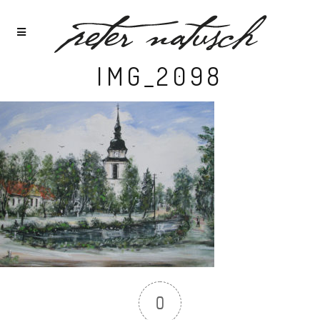
IMG_2098
0