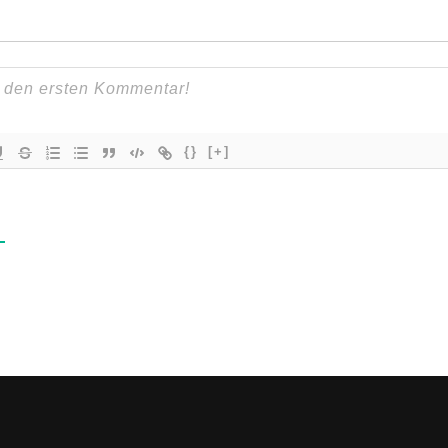
{}
[+]