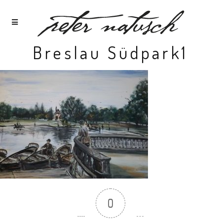
Breslau Südpark1
0